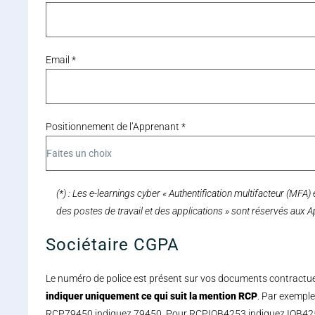
Email *
Positionnement de l’Apprenant *
(*) : Les e-learnings cyber « Authentification multifacteur (MFA) 
des postes de travail et des applications » sont réservés aux 
Sociétaire CGPA
Le numéro de police est présent sur vos documents contractu
indiquer uniquement ce qui suit la mention RCP
. Par exemple
RCP79450 indiquez 79450. Pour RCPIOB4253 indiquez IOB4253. 