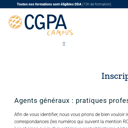
Passer
Toutes nos formations sont éligibles DDA
(15h de formation)
au
contenu
Inscri
Agents généraux : pratiques profes
Afin de vous identifier, nous vous prions de bien vouloi
correspondances (les numéros qui suivent la mention RCP