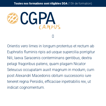
Passer
Toutes nos formations sont éligibles DDA
(15h de formation)
au
contenu
Orientis vero limes in longum protentus et rectum ab
Euphratis fluminis ripis ad usque supercilia porrigitur
Nili, laeva Saracenis conterminans gentibus, dextra
pelagi fragoribus patens, quam plagam Nicator
Seleucus occupatam auxit magnum in modum, cum
post Alexandri Macedonis obitum successorio iure
teneret regna Persidis, efficaciae inpetrabilis rex, ut
indicat cognomentum.