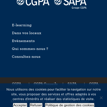
E-learning
Dans vos locaux
Evènements
Qui sommes-nous ?
Consultez-nous
CGPA
CGPA Conseils
SAPA
CGPA
|
|
|
Nous utilisons des cookies pour faciliter la navigation sur notre
Europe
site, vous proposer des services et offres adaptés à vos
Conditions générales de vente
© CGPA 2022
|
centres d’intérêts et réaliser des statistiques de visite.
Règlement intérieur applicable aux apprenants
|
Accepter
Refuser
Politique de gestion des cookies
Mentions légales
Politique de confidentialité
|