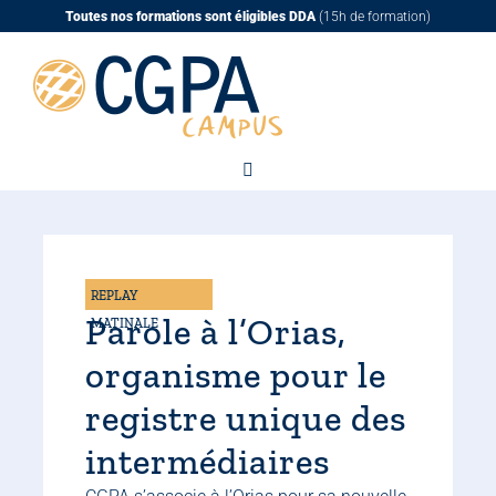
Passer
Toutes nos formations sont éligibles DDA
(15h de formation)
au
contenu
REPLAY
Parole à l’Orias,
MATINALE
organisme pour le
registre unique des
intermédiaires